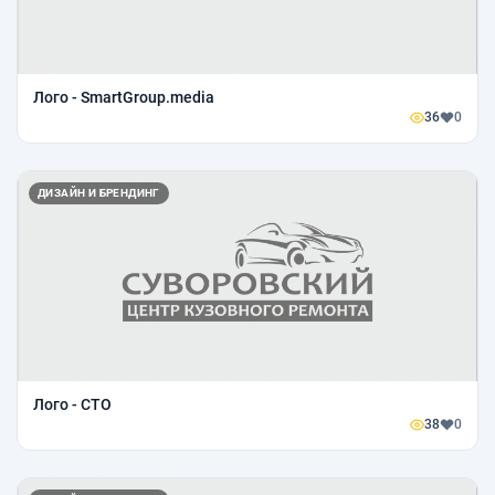
Лого - SmartGroup.media
36
0
ДИЗАЙН И БРЕНДИНГ
Лого - СТО
38
0