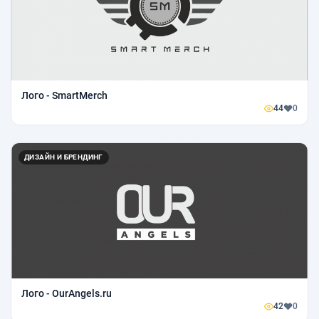
Лого - SmartMerch
44
0
ДИЗАЙН И БРЕНДИНГ
Лого - OurAngels.ru
42
0