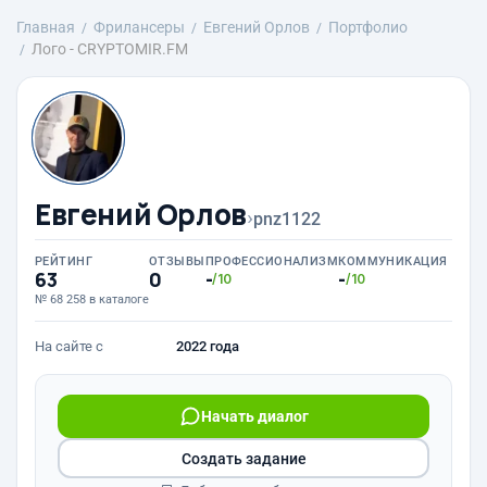
Главная
Фрилансеры
Евгений Орлов
Портфолио
Лого - CRYPTOMIR.FM
Евгений Орлов
›
pnz1122
РЕЙТИНГ
ОТЗЫВЫ
ПРОФЕССИОНАЛИЗМ
КОММУНИКАЦИЯ
63
0
-
-
/10
/10
№ 68 258 в каталоге
На сайте с
2022 года
Начать диалог
Создать задание