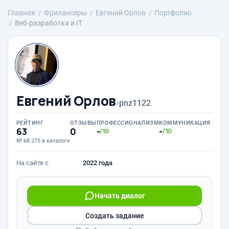
Главная
Фрилансеры
Евгений Орлов
Портфолио
Веб-разработка и IT
Евгений Орлов
›
pnz1122
РЕЙТИНГ
ОТЗЫВЫ
ПРОФЕССИОНАЛИЗМ
КОММУНИКАЦИЯ
63
0
-
-
/10
/10
№ 68 275 в каталоге
На сайте с
2022 года
Начать диалог
Создать задание