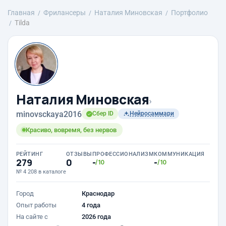
Главная
Фрилансеры
Наталия Миновская
Портфолио
Tilda
Наталия Миновская
›
minovsckaya2016
Сбер ID
Нейросаммари
Красиво, вовремя, без нервов
РЕЙТИНГ
ОТЗЫВЫ
ПРОФЕССИОНАЛИЗМ
КОММУНИКАЦИЯ
279
0
-
-
/10
/10
№ 4 208 в каталоге
Город
Краснодар
Опыт работы
4 года
На сайте с
2026 года