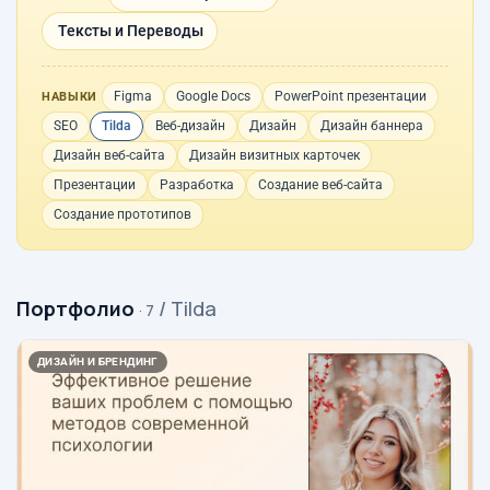
Тексты и Переводы
Figma
Google Docs
PowerPoint презентации
НАВЫКИ
SEO
Tilda
Веб-дизайн
Дизайн
Дизайн баннера
Дизайн веб-сайта
Дизайн визитных карточек
Презентации
Разработка
Создание веб-сайта
Создание прототипов
Портфолио
/ Tilda
· 7
ДИЗАЙН И БРЕНДИНГ