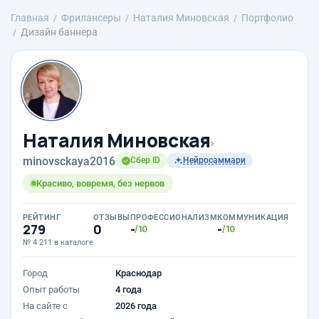
Главная
Фрилансеры
Наталия Миновская
Портфолио
Дизайн баннера
Наталия Миновская
›
minovsckaya2016
Сбер ID
Нейросаммари
Красиво, вовремя, без нервов
РЕЙТИНГ
ОТЗЫВЫ
ПРОФЕССИОНАЛИЗМ
КОММУНИКАЦИЯ
279
0
-
-
/10
/10
№ 4 211 в каталоге
Город
Краснодар
Опыт работы
4 года
На сайте с
2026 года