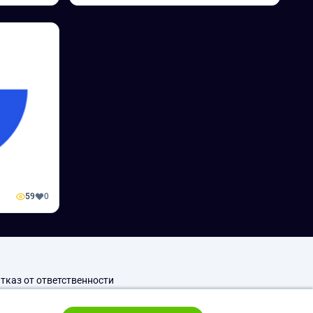
59
0
тказ от ответственности