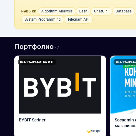
Algorithm Analysis
Bash
ChatGPT
Database
НАВЫКИ
System Programming
Telegram API
Портфолио
· 7
ВЕБ-РАЗРАБОТКА И IT
ВЕБ-РАЗРАБО
BYBIT Scriner
Socadmin 
магазино
58
0