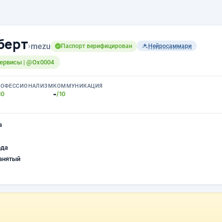
берт
›
mezu
Паспорт верифицирован
Нейросаммари
ервисы | @Ox0004
РОФЕССИОНАЛИЗМ
КОММУНИКАЦИЯ
-
10
/10
а
ода
анятый