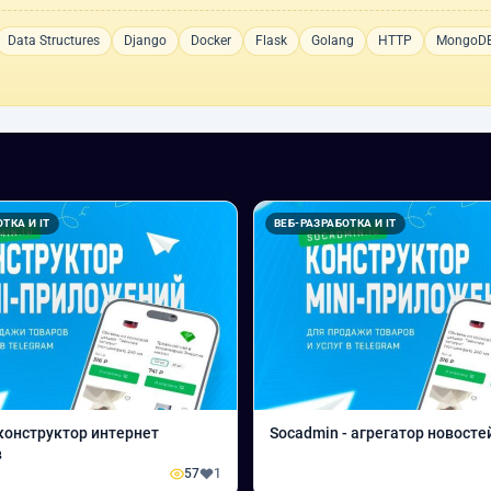
Data Structures
Django
Docker
Flask
Golang
HTTP
MongoD
ТКА И IT
ВЕБ-РАЗРАБОТКА И IT
конструктор интернет
Socadmin - агрегатор новосте
в
57
1