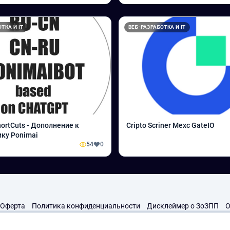
ТКА И IT
ВЕБ-РАЗРАБОТКА И IT
ortCuts - Дополнение к
Cripto Scriner Mexc GateIO
ку Ponimai
54
0
Оферта
Политика конфиденциальности
Дисклеймер о ЗоЗПП
О