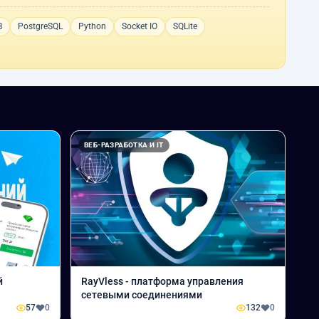
B
PostgreSQL
Python
Socket IO
SQLite
ВЕБ-РАЗРАБОТКА И IT
й
RayVless - платформа управления
сетевыми соединениями
57
0
132
0