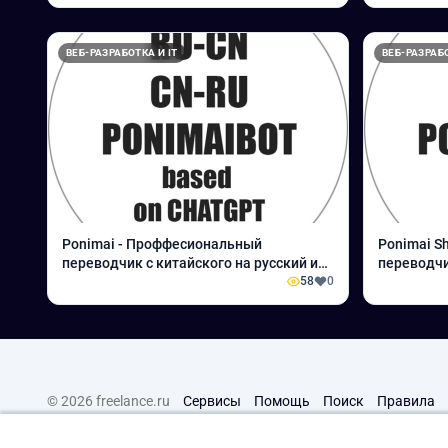
ВЕБ-РАЗРАБОТКА И IT
ВЕБ-РАЗРАБО
Ponimai - Проффесиональный
Ponimai Sh
переводчик с китайского на русский и
переводчи
обратно
58
0
© 2026 freelance.ru
Сервисы
Помощь
Поиск
Правила