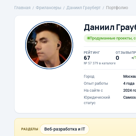
Главная
Фрилансеры
Даниил Грауберт
Портфолио
Даниил Грау
Продуманные проекты, с
РЕЙТИНГ
ОТЗЫВЫ
П
67
0
-
/
№ 57 379 в каталоге
Город
Москв
Опыт работы
4 года
На сайте с
2024 г
Юридический
Самоз
статус
Веб-разработка и IT
РАЗДЕЛЫ