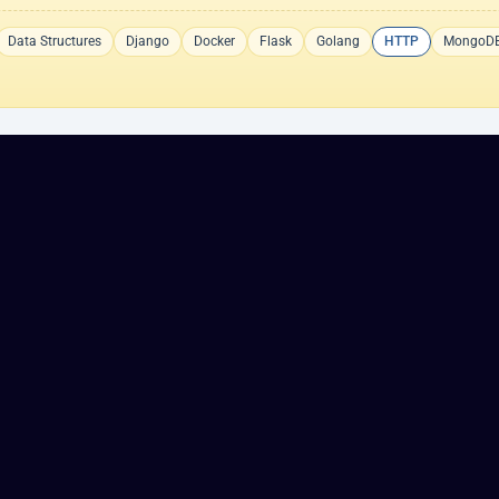
Data Structures
Django
Docker
Flask
Golang
HTTP
MongoD