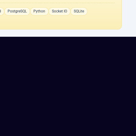
B
PostgreSQL
Python
Socket IO
SQLite