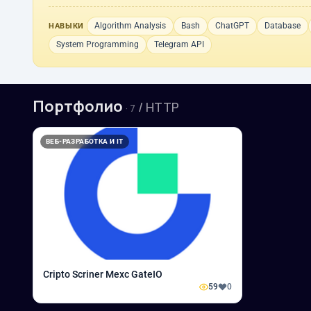
Algorithm Analysis
Bash
ChatGPT
Database
НАВЫКИ
System Programming
Telegram API
Портфолио
/ HTTP
· 7
ВЕБ-РАЗРАБОТКА И IT
Cripto Scriner Mexc GateIO
59
0