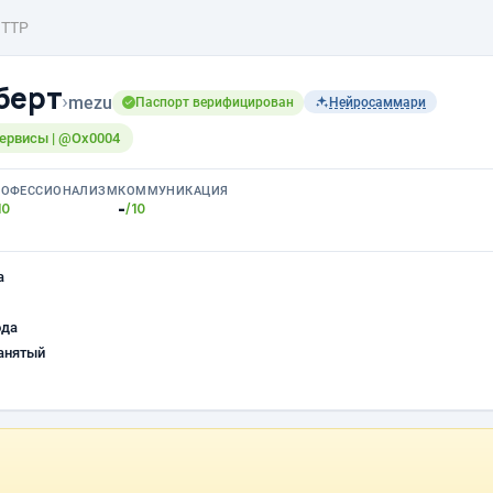
TTP
берт
›
mezu
Паспорт верифицирован
Нейросаммари
ервисы | @Ox0004
РОФЕССИОНАЛИЗМ
КОММУНИКАЦИЯ
-
10
/10
а
ода
анятый