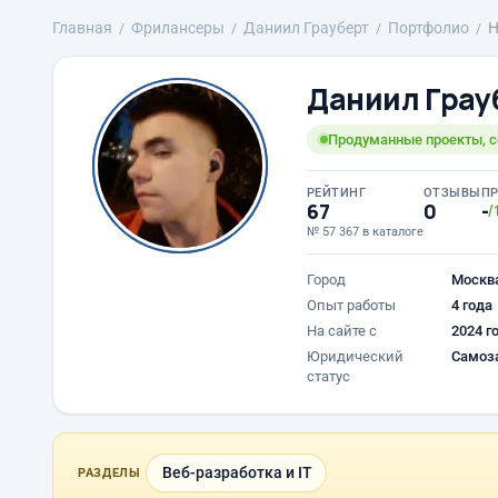
Главная
Фрилансеры
Даниил Грауберт
Портфолио
H
Даниил Грау
Продуманные проекты, с
РЕЙТИНГ
ОТЗЫВЫ
П
67
0
-
/
№ 57 367 в каталоге
Город
Москв
Опыт работы
4 года
На сайте с
2024 г
Юридический
Самоз
статус
Веб-разработка и IT
РАЗДЕЛЫ