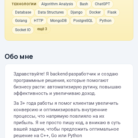
Algorithm Analysis
Bash
ChatGPT
ТЕХНОЛОГИИ
Database
Data Structures
Django
Docker
Flask
Golang
HTTP
MongoDB
PostgreSQL
Python
ещё 3
Socket IO
Обо мне
Здравствуйте! Я backend-разработчик и создаю
программные решения, которые помогают
бизнесу расти: автоматизирую рутину, повышаю
эффективность и увеличиваю доход.
За 3+ года работы я помог клиентам увеличить
конверсию и оптимизировать внутренние
процессы, что напрямую повлияло на их
прибыль. Я не просто пишу код, а вникаю в суть
вашей задачи, чтобы предложить оптимальное
решение на C++, Go или Python