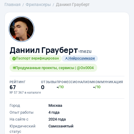
Главная
Фрилансеры
Даниил Грауберт
Даниил Грауберт
›
mezu
Паспорт верифицирован
Нейросаммари
Продуманные проекты, сервисы | @Ox0004
РЕЙТИНГ
ОТЗЫВЫ
ПРОФЕССИОНАЛИЗМ
КОММУНИКАЦИЯ
67
0
-
-
/10
/10
№ 57 367 в каталоге
Город
Москва
Опыт работы
4 года
На сайте с
2024 года
Юридический
Самозанятый
статус