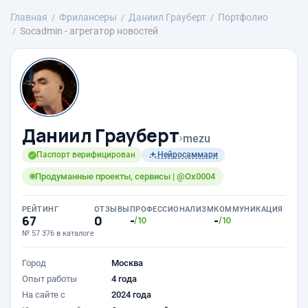
Главная
Фрилансеры
Даниил Грауберт
Портфолио
Socadmin - агрегатор новостей
Даниил Грауберт
›
mezu
Паспорт верифицирован
Нейросаммари
Продуманные проекты, сервисы | @Ox0004
РЕЙТИНГ
ОТЗЫВЫ
ПРОФЕССИОНАЛИЗМ
КОММУНИКАЦИЯ
67
0
-
-
/10
/10
№ 57 376 в каталоге
Город
Москва
Опыт работы
4 года
На сайте с
2024 года