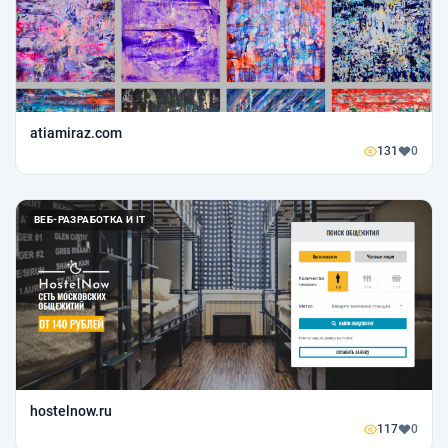
atiamiraz.com
131
0
ВЕБ-РАЗРАБОТКА И IT
hostelnow.ru
117
0