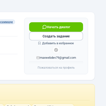
осаммари
Начать диалог
Создать задание
Добавить в избранное
maxwebdev79@gmail.com
Пожаловаться на профиль