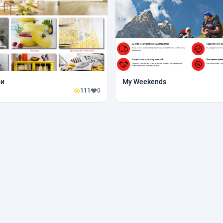
ри
My Weekends
111
0