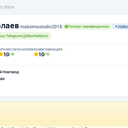
1с Bitrix
олаев
›
maksimustudio2018
Паспорт верифицирован
Нейр
азы.Telegram(@MaxWebDev)
ПРОФЕССИОНАЛИЗМ
КОММУНИКАЦИЯ
10
10
/10
/10
й Новгород
ода