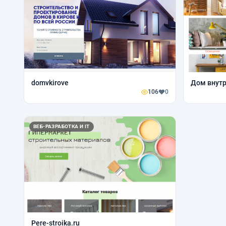
domvkirove
Дом внут
106
0
ВЕБ-РАЗРАБОТКА И IT
Pere-stroika.ru