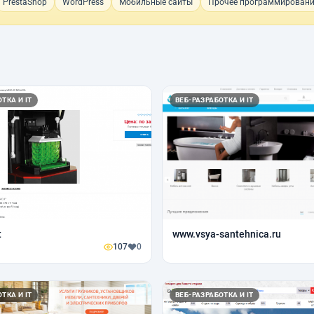
PrestaShop
WordPress
Мобильные сайты
Прочее программирован
ТКА И IT
ВЕБ-РАЗРАБОТКА И IT
t
www.vsya-santehnica.ru
107
0
ТКА И IT
ВЕБ-РАЗРАБОТКА И IT