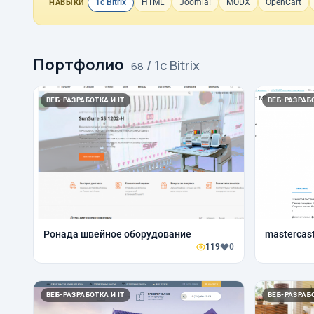
1с Bitrix
HTML
Joomla!
MODX
OpenCart
НАВЫКИ
Портфолио
/ 1с Bitrix
· 68
ВЕБ-РАЗРАБОТКА И IT
ВЕБ-РАЗРАБО
Ронада швейное оборудование
mastercas
119
0
ВЕБ-РАЗРАБОТКА И IT
ВЕБ-РАЗРАБО