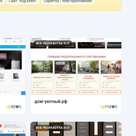
ие
Сайт "под ключ"
Скрипты / Web-приложения
ВЕБ-РАЗРАБОТКА И IT
дом-уютный.рф
92
0
112
0
ВЕБ-РАЗРАБОТКА И IT