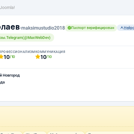
Joomla!
олаев
›
maksimustudio2018
Паспорт верифицирован
Нейр
азы.Telegram(@MaxWebDev)
ПРОФЕССИОНАЛИЗМ
КОММУНИКАЦИЯ
10
10
/10
/10
й Новгород
ода