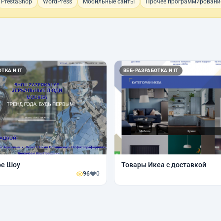
PrestaShop
WordPress
Мобильные сайты
Прочее программировани
ТКА И IT
ВЕБ-РАЗРАБОТКА И IT
ое Шоу
Товары Икеа с доставкой
96
0