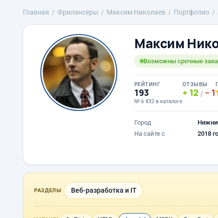
Главная
Фрилансеры
Максим Николаев
Портфолио
Максим Ник
Возможны срочные зак
РЕЙТИНГ
ОТЗЫВЫ
193
12
1
/
№ 6 832 в каталоге
Город
Нижни
На сайте с
2018 г
Веб-разработка и IT
РАЗДЕЛЫ