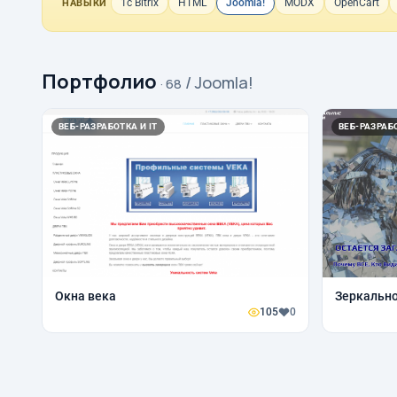
1с Bitrix
HTML
Joomla!
MODX
OpenCart
НАВЫКИ
Портфолио
/ Joomla!
· 68
ВЕБ-РАЗРАБОТКА И IT
ВЕБ-РАЗРАБО
Окна века
Зеркальн
105
0