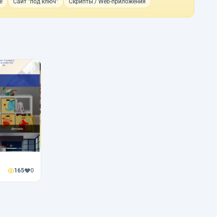
е
Сайт "под ключ"
Скрипты / Web-приложения
165
0