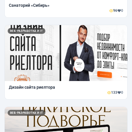
Санаторий «Сибирь»
96
0
ВЕБ-РАЗРАБОТКА И IT
Дизайн сайта риелтора
133
0
ВЕБ-РАЗРАБОТКА И IT