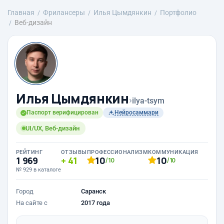
Главная
Фрилансеры
Илья Цымдянкин
Портфолио
Веб-дизайн
Илья Цымдянкин
›
ilya-tsym
Паспорт верифицирован
Нейросаммари
UI/UX, Веб-дизайн
РЕЙТИНГ
ОТЗЫВЫ
ПРОФЕССИОНАЛИЗМ
КОММУНИКАЦИЯ
1 969
41
10
10
/10
/10
№ 929 в каталоге
Город
Саранск
На сайте с
2017 года