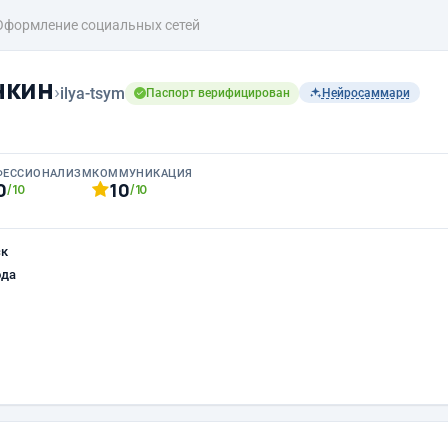
Оформление социальных сетей
нкин
›
ilya-tsym
Паспорт верифицирован
Нейросаммари
ФЕССИОНАЛИЗМ
КОММУНИКАЦИЯ
0
10
/10
/10
ск
ода