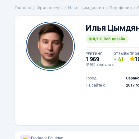
Главная
Фрилансеры
Илья Цымдянкин
Портфолио
Илья Цымдя
UI/UX, Веб-дизайн
РЕЙТИНГ
ОТЗЫВЫ
ПРО
1 969
41
1
№ 931 в каталоге
Город
Саран
На сайте с
2017 г
Freelance.Boutique