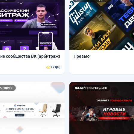
е сообщества ВК (арбитраж)
Превью
77
0
РЕНДИНГ
ДИЗАЙН И БРЕНДИНГ