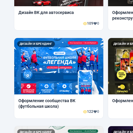
Дизайн ВК для автосервиса
Оформлени
реконстру
109
0
ДИЗАЙН И БРЕНДИНГ
ДИЗАЙН И Б
Оформление сообщества ВК
Оформлени
(футбольная школа)
122
0
ДИЗАЙН И БРЕНДИНГ
ДИЗАЙН И Б