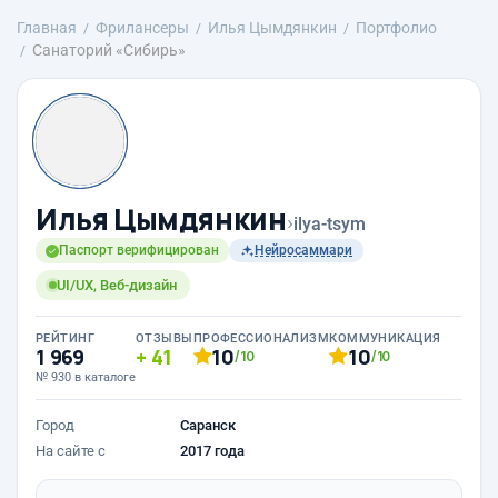
Главная
Фрилансеры
Илья Цымдянкин
Портфолио
Санаторий «Сибирь»
Илья Цымдянкин
›
ilya-tsym
Паспорт верифицирован
Нейросаммари
UI/UX, Веб-дизайн
РЕЙТИНГ
ОТЗЫВЫ
ПРОФЕССИОНАЛИЗМ
КОММУНИКАЦИЯ
1 969
41
10
10
/10
/10
№ 930 в каталоге
Город
Саранск
На сайте с
2017 года