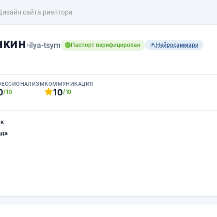
Дизайн сайта риелтора
нкин
›
ilya-tsym
Паспорт верифицирован
Нейросаммари
ФЕССИОНАЛИЗМ
КОММУНИКАЦИЯ
0
10
/10
/10
ск
ода