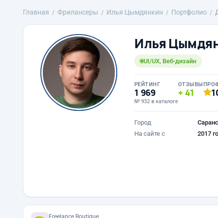
Главная
Фрилансеры
Илья Цымдянкин
Портфолио
Илья Цымдя
UI/UX, Веб-дизайн
РЕЙТИНГ
ОТЗЫВЫ
ПРО
1 969
41
1
№ 932 в каталоге
Город
Саран
На сайте с
2017 г
Freelance.Boutique