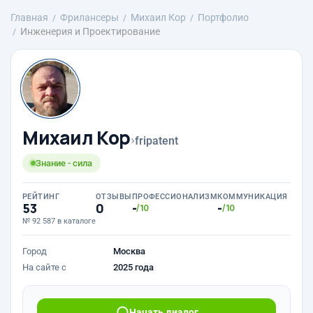
Главная
Фрилансеры
Михаил Кор
Портфолио
Инженерия и Проектирование
Михаил Кор
›
fripatent
Знание - сила
РЕЙТИНГ
ОТЗЫВЫ
ПРОФЕССИОНАЛИЗМ
КОММУНИКАЦИЯ
53
0
-
-
/10
/10
№ 92 587 в каталоге
Город
Москва
На сайте с
2025 года
Начать диалог