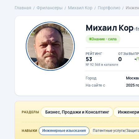
Главная
Фрилансеры
Михаил Кор
Портфолио
Инжен
Михаил Кор
›
f
Знание - сила
РЕЙТИНГ
ОТЗЫВЫ
П
53
0
-
/
№ 92 568 в каталоге
Город
Москв
На сайте с
2025 г
Бизнес, Продажи и Консалтинг
Инженери
РАЗДЕЛЫ
Инженерные изыскания
Патентные услуги/Защита
НАВЫКИ