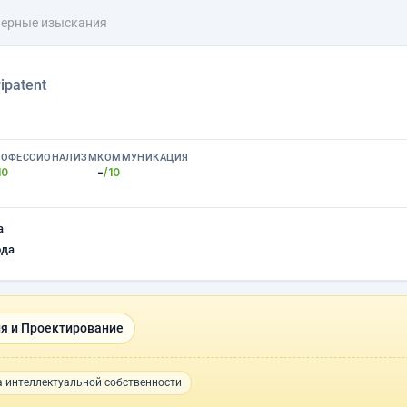
ерные изыскания
ripatent
РОФЕССИОНАЛИЗМ
КОММУНИКАЦИЯ
-
10
/10
а
ода
я и Проектирование
 интеллектуальной собственности