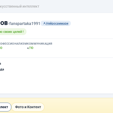
кусственный интеллект
ов
›
fanspartaka1991
Нейросаммари
ю своих целей !
РОФЕССИОНАЛИЗМ
КОММУНИКАЦИЯ
-
10
/10
а
ода
ллект
Фото и Контент