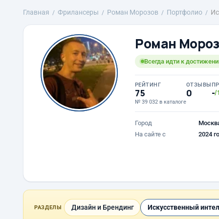
Главная
Фрилансеры
Роман Морозов
Портфолио
Ис
Роман Мороз
Всегда идти к достижени
РЕЙТИНГ
ОТЗЫВЫ
П
75
0
-
/
№ 39 032 в каталоге
Город
Москв
На сайте с
2024 г
Дизайн и Брендинг
Искусственный инте
РАЗДЕЛЫ