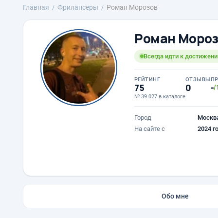
Главная
Фрилансеры
Роман Морозов
Роман Мороз
Всегда идти к достижени
РЕЙТИНГ
ОТЗЫВЫ
П
75
0
-
/
№ 39 027 в каталоге
Город
Москв
На сайте с
2024 г
Обо мне