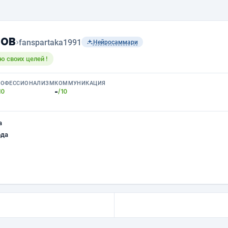
ов
›
fanspartaka1991
Нейросаммари
ю своих целей !
РОФЕССИОНАЛИЗМ
КОММУНИКАЦИЯ
-
10
/10
а
ода