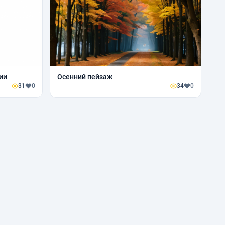
ии
Осенний пейзаж
31
0
34
0