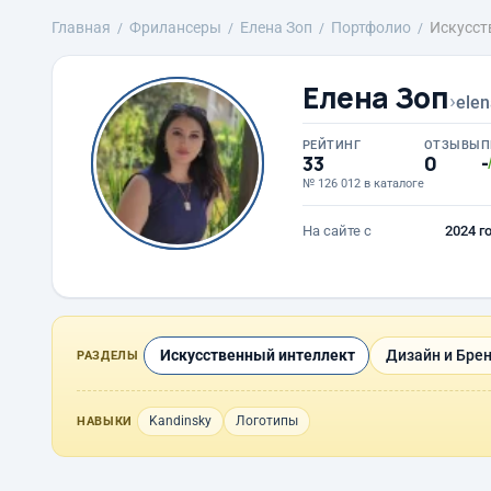
Главная
Фрилансеры
Елена Зоп
Портфолио
Искусст
Елена Зоп
›
ele
РЕЙТИНГ
ОТЗЫВЫ
П
33
0
-
№ 126 012 в каталоге
На сайте с
2024 г
Искусственный интеллект
Дизайн и Бре
РАЗДЕЛЫ
Kandinsky
Логотипы
НАВЫКИ