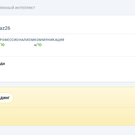
венный интеллект
naz26
РОФЕССИОНАЛИЗМ
КОММУНИКАЦИЯ
-
/10
/10
ода
ндинг