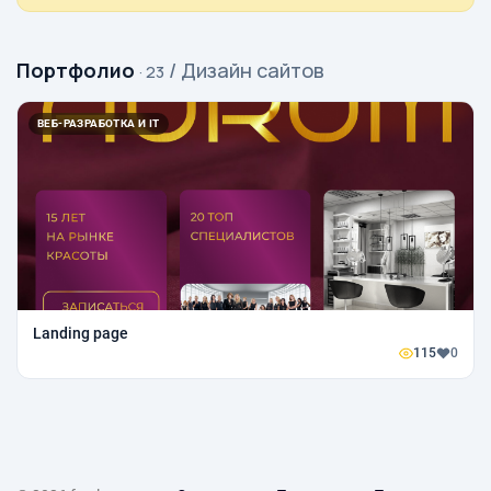
Портфолио
/ Дизайн сайтов
· 23
ВЕБ-РАЗРАБОТКА И IT
Landing page
115
0