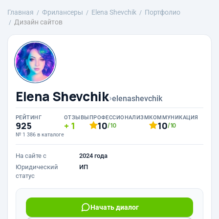
Главная
Фрилансеры
Elena Shevchik
Портфолио
Дизайн сайтов
Elena Shevchik
›
elenashevchik
РЕЙТИНГ
ОТЗЫВЫ
ПРОФЕССИОНАЛИЗМ
КОММУНИКАЦИЯ
925
1
10
10
/10
/10
№ 1 386 в каталоге
На сайте с
2024 года
Юридический
ИП
статус
Начать диалог