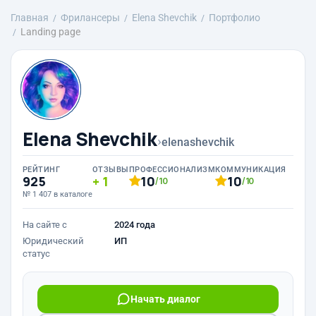
Главная
Фрилансеры
Elena Shevchik
Портфолио
Landing page
Elena Shevchik
›
elenashevchik
РЕЙТИНГ
ОТЗЫВЫ
ПРОФЕССИОНАЛИЗМ
КОММУНИКАЦИЯ
925
1
10
10
/10
/10
№ 1 407 в каталоге
На сайте с
2024 года
Юридический
ИП
статус
Начать диалог