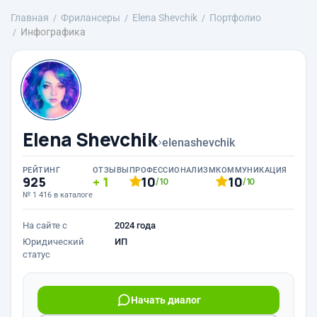
Главная
Фрилансеры
Elena Shevchik
Портфолио
Инфографика
Elena Shevchik
›
elenashevchik
РЕЙТИНГ
ОТЗЫВЫ
ПРОФЕССИОНАЛИЗМ
КОММУНИКАЦИЯ
925
1
10
10
/10
/10
№ 1 416 в каталоге
На сайте с
2024 года
Юридический
ИП
статус
Начать диалог