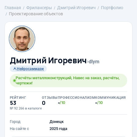
Главная
Фрилансеры
Дмитрий Игоревич
Портфолио
Проектирование объектов
Дмитрий Игоревич
›
dlym
Нейросаммари
Расчёты металлоконструкций, Навес на заказ, расчёты,
чертежи!
РЕЙТИНГ
ОТЗЫВЫ
ПРОФЕССИОНАЛИЗМ
КОММУНИКАЦИЯ
53
0
-
-
/10
/10
№ 92 266 в каталоге
Город
Донецк
На сайте с
2025 года