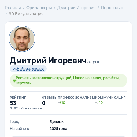
Главная
Фрилансеры
Дмитрий Игоревич
Портфолио
3D Визуализация
Дмитрий Игоревич
›
dlym
Нейросаммари
Расчёты металлоконструкций, Навес на заказ, расчёты,
чертежи!
РЕЙТИНГ
ОТЗЫВЫ
ПРОФЕССИОНАЛИЗМ
КОММУНИКАЦИЯ
53
0
-
-
/10
/10
№ 92 273 в каталоге
Город
Донецк
На сайте с
2025 года