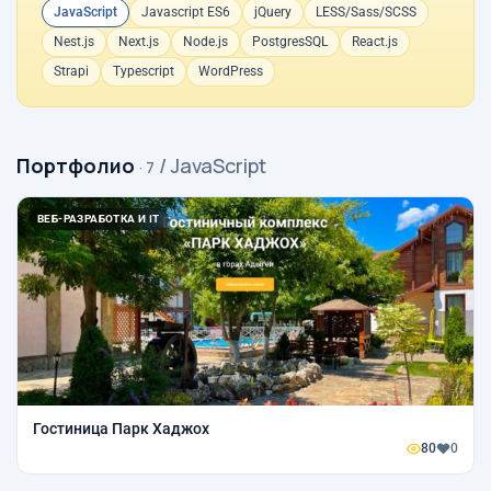
JavaScript
Javascript ES6
jQuery
LESS/Sass/SCSS
Nest.js
Next.js
Node.js
PostgresSQL
React.js
Strapi
Typescript
WordPress
Портфолио
/ JavaScript
· 7
ВЕБ-РАЗРАБОТКА И IT
Гостиница Парк Хаджох
80
0