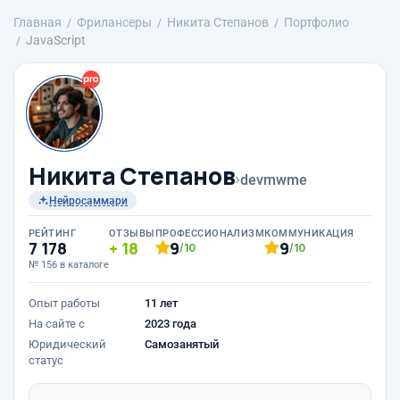
Главная
Фрилансеры
Никита Степанов
Портфолио
JavaScript
Никита Степанов
›
devmwme
Нейросаммари
РЕЙТИНГ
ОТЗЫВЫ
ПРОФЕССИОНАЛИЗМ
КОММУНИКАЦИЯ
7 178
18
9
9
/10
/10
№ 156 в каталоге
Опыт работы
11 лет
На сайте с
2023 года
Юридический
Самозанятый
статус