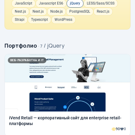
JavaScript
Javascript ES6
jQuery
LESS/Sass/SCSS
Nest.js
Next.js
Node.js
PostgresSQL
React.js
Strapi
Typescript
WordPress
Портфолио
/ jQuery
· 7
ВЕБ-РАЗРАБОТКА И IT
iVend Retail — корпоративный сайт для enterprise retail-
платформы
90
0