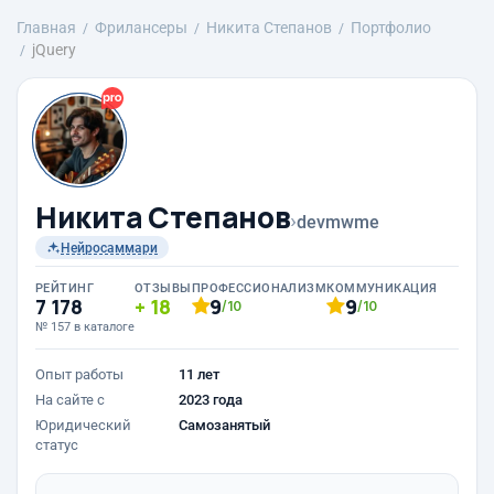
Главная
Фрилансеры
Никита Степанов
Портфолио
jQuery
Никита Степанов
›
devmwme
Нейросаммари
РЕЙТИНГ
ОТЗЫВЫ
ПРОФЕССИОНАЛИЗМ
КОММУНИКАЦИЯ
7 178
18
9
9
/10
/10
№ 157 в каталоге
Опыт работы
11 лет
На сайте с
2023 года
Юридический
Самозанятый
статус