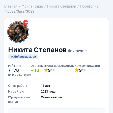
Главная
Фрилансеры
Никита Степанов
Портфолио
LESS/Sass/SCSS
Никита Степанов
›
devmwme
Нейросаммари
РЕЙТИНГ
ОТЗЫВЫ
ПРОФЕССИОНАЛИЗМ
КОММУНИКАЦИЯ
7 178
18
9
9
/10
/10
№ 162 в каталоге
Опыт работы
11 лет
На сайте с
2023 года
Юридический
Самозанятый
статус