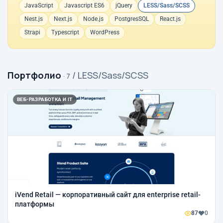
JavaScript
Javascript ES6
jQuery
LESS/Sass/SCSS
Nest.js
Next.js
Node.js
PostgresSQL
React.js
Strapi
Typescript
WordPress
Портфолио
/ LESS/Sass/SCSS
· 7
ВЕБ-РАЗРАБОТКА И IT
iVend Retail — корпоративный сайт для enterprise retail-
платформы
87
0