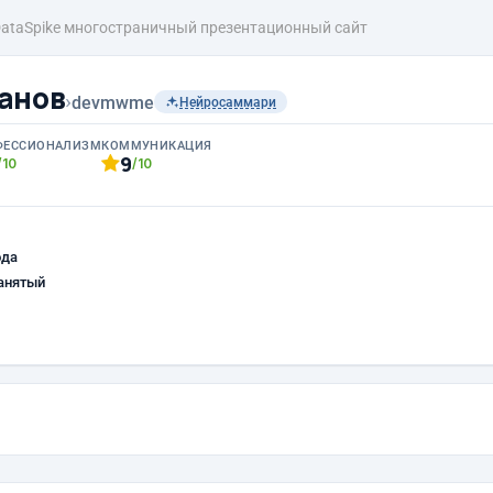
ataSpike многостраничный презентационный сайт
анов
›
devmwme
Нейросаммари
ФЕССИОНАЛИЗМ
КОММУНИКАЦИЯ
9
/10
/10
ода
анятый