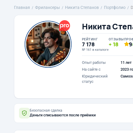
Главная
Фрилансеры
Никита Степанов
Портфолио
D
Никита Степ
РЕЙТИНГ
ОТЗЫВЫ
ПРО
7 178
18
9
№ 161 в каталоге
Опыт работы
11 лет
На сайте с
2023 г
Юридический
Самоз
статус
Безопасная сделка
Деньги списываются после приёмки