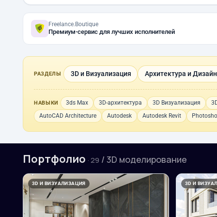
Freelance.Boutique
Премиум-сервис для лучших исполнителей
3D и Визуализация
Архитектура и Дизайн
РАЗДЕЛЫ
3ds Max
3D-архитектура
3D Визуализация
3
НАВЫКИ
AutoCAD Architecture
Autodesk
Autodesk Revit
Photosh
Портфолио
/ 3D моделирование
· 29
3D И ВИЗУАЛИЗАЦИЯ
3D И ВИЗУА