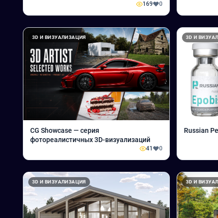
169
0
печати
3D И ВИЗУАЛИЗАЦИЯ
3D И ВИЗУА
CG Showcase — серия
Russian Pe
фотореалистичных 3D-визуализаций
41
0
3D И ВИЗУАЛИЗАЦИЯ
3D И ВИЗУА