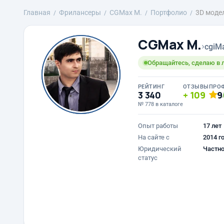
Главная
Фрилансеры
CGMax M.
Портфолио
3D моде
CGMax M.
›
cgiM
Обращайтесь, сделаю в 
РЕЙТИНГ
ОТЗЫВЫ
ПРО
3 340
109
9
№ 778 в каталоге
Опыт работы
17 лет
На сайте с
2014 г
Юридический
Частно
статус