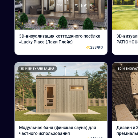
3D-визуализация коттеджного посёлка
3D-визуал
«Lucky Place (Лаки Плейс)
PATIOHOU
283
0
3D И ВИЗУАЛИЗАЦИЯ
3D И ВИЗУА
Модульная баня (финская сауна) для
Дизайн и 
частного использования
премиальн