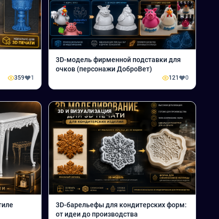
3D-модель фирменной подставки для
очков (персонажи ДоброВет)
359
1
121
0
3D И ВИЗУАЛИЗАЦИЯ
тиле
3D-барельефы для кондитерских форм:
от идеи до производства