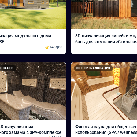
изация модульного дома
3D-визуализация линейки мо
SE
бань для компании «Стильна
143
0
ЛИЗАЦИЯ
3D И ВИЗУАЛИЗАЦИЯ
3D-визуализация
Финская сауна для обществе
ого хамама в SPA-комплексе
использования (SPA / wellness