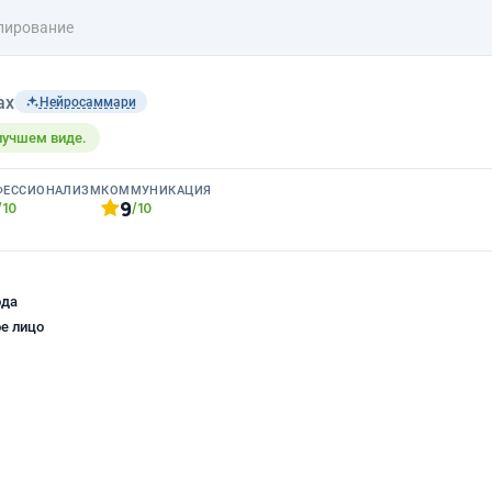
лирование
ax
Нейросаммари
лучшем виде.
ФЕССИОНАЛИЗМ
КОММУНИКАЦИЯ
9
/10
/10
ода
е лицо