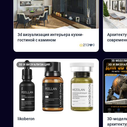
3d визуализация интерьера кухни-
Архитекту
гостиной с камином
современ
213
0
«ПРОМАТ 
3D И ВИЗУАЛИЗАЦИЯ
3D И ВИЗУА
likoberon
3D-модель
архитекту