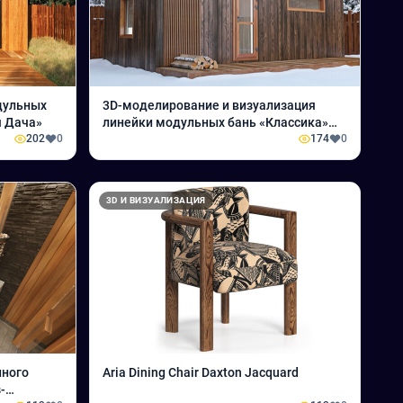
дульных
3D-моделирование и визуализация
я Дача»
линейки модульных бань «Классика»
202
0
для компании «Стильная Дача»
174
0
3D И ВИЗУАЛИЗАЦИЯ
нного
Aria Dining Chair Daxton Jacquard
-