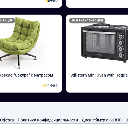
89
0
пространство)
ЛИЗАЦИЯ
3D И ВИЗУАЛИЗАЦИЯ
кресло "Сакура" с матрасом
Stillstern Mini Oven with Hotpl
114
0
Оферта
Политика конфиденциальности
Дисклеймер о ЗоЗПП
О