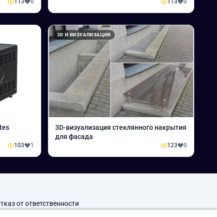
113
0
113
0
3D И ВИЗУАЛИЗАЦИЯ
ates
3D-визуализация стеклянного накрытия
для фасада
103
1
123
0
тказ от ответственности