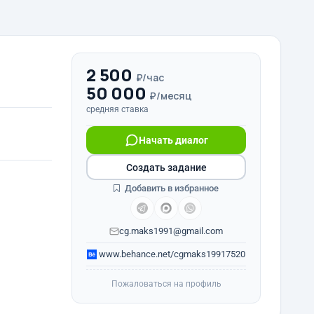
2 500
₽/час
50 000
₽/месяц
средняя ставка
Начать диалог
Создать задание
Добавить в избранное
cg.maks1991@gmail.com
www.behance.net/cgmaks19917520
Пожаловаться на профиль