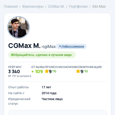
Главная
Фрилансеры
CGMax M.
Портфолио
3ds Max
CGMax M.
›
cgiMax
Нейросаммари
Обращайтесь, сделаю в лучшем виде.
РЕЙТИНГ
ОТЗЫВЫ
ПРОФЕССИОНАЛИЗМ
КОММУНИКАЦИЯ
3 340
109
9
9
/10
/10
№ 757 в каталоге
Опыт работы
17 лет
На сайте с
2014 года
Юридический
Частное лицо
статус