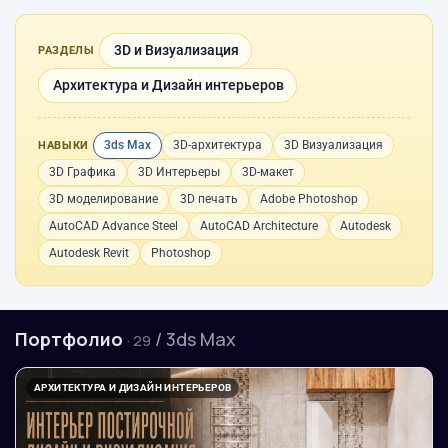
3D и Визуализация
РАЗДЕЛЫ
Архитектура и Дизайн интерьеров
3ds Max
3D-архитектура
3D Визуализация
НАВЫКИ
3D Графика
3D Интерьеры
3D-макет
3D моделирование
3D печать
Adobe Photoshop
AutoCAD Advance Steel
AutoCAD Architecture
Autodesk
Autodesk Revit
Photoshop
Портфолио
/ 3ds Max
· 29
АРХИТЕКТУРА И ДИЗАЙН ИНТЕРЬЕРОВ