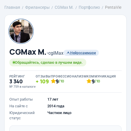
Главная
Фрилансеры
CGMax M.
Портфолио
PentaVie
CGMax M.
›
cgiMax
Нейросаммари
Обращайтесь, сделаю в лучшем виде.
РЕЙТИНГ
ОТЗЫВЫ
ПРОФЕССИОНАЛИЗМ
КОММУНИКАЦИЯ
3 340
109
9
9
/10
/10
№ 759 в каталоге
Опыт работы
17 лет
На сайте с
2014 года
Юридический
Частное лицо
статус