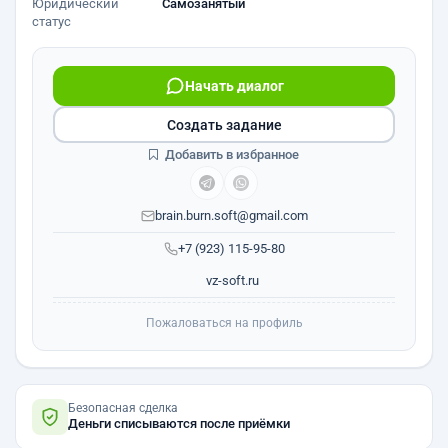
Юридический
Самозанятый
статус
Начать диалог
Создать задание
Добавить в избранное
brain.burn.soft@gmail.com
+7 (923) 115-95-80
vz-soft.ru
Пожаловаться на профиль
Безопасная сделка
Деньги списываются после приёмки