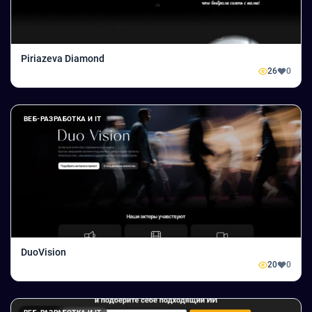
Piriazeva Diamond
26
0
ВЕБ-РАЗРАБОТКА И IT
DuoVision
20
0