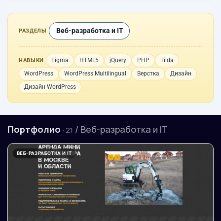
Веб-разработка и IT
РАЗДЕЛЫ
Figma
HTML5
jQuery
PHP
Tilda
НАВЫКИ
WordPress
WordPress Multilingual
Верстка
Дизайн
Дизайн WordPress
Портфолио
/ Веб-разработка и IT
· 21
ВЕБ-РАЗРАБОТКА И IT