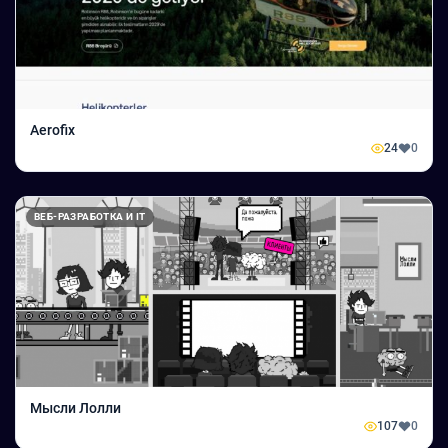
Aerofix
24
0
ВЕБ-РАЗРАБОТКА И IT
Мысли Лолли
107
0