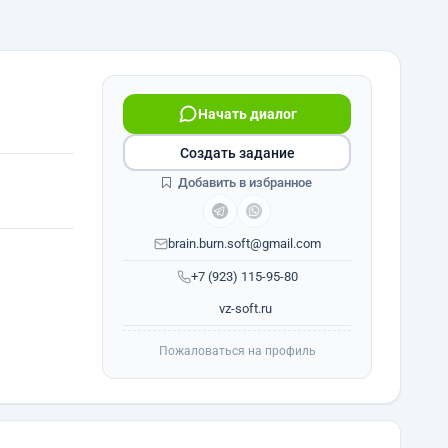
Начать диалог
Создать задание
Добавить в избранное
brain.burn.soft@gmail.com
+7 (923) 115-95-80
vz-soft.ru
Пожаловаться на профиль