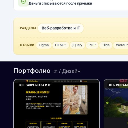
Деньги списываются после приёмки
Веб-разработка и IT
РАЗДЕЛЫ
Figma
HTML5
jQuery
PHP
Tilda
WordPr
НАВЫКИ
Портфолио
/ Дизайн
· 21
ВЕБ-РАЗРАБОТКА И IT
ВЕБ-РАЗРАБО