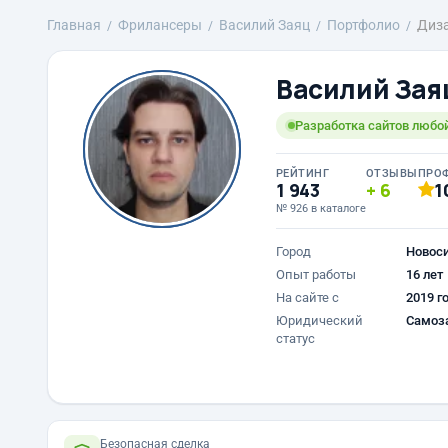
Главная
Фрилансеры
Василий Заяц
Портфолио
Диз
Василий Зая
Разработка сайтов любо
РЕЙТИНГ
ОТЗЫВЫ
ПРО
1 943
6
1
№ 926 в каталоге
Город
Новос
Опыт работы
16 лет
На сайте с
2019 г
Юридический
Самоз
статус
Безопасная сделка