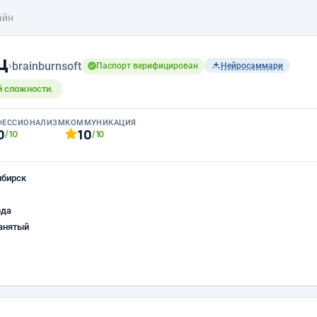
айн
ц
›
brainburnsoft
Паспорт верифицирован
Нейросаммари
й сложности.
ФЕССИОНАЛИЗМ
КОММУНИКАЦИЯ
0
10
/10
/10
ибирск
ода
анятый