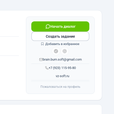
Начать диалог
Создать задание
Добавить в избранное
brain.burn.soft@gmail.com
+7 (923) 115-95-80
vz-soft.ru
Пожаловаться на профиль