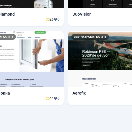
 Diamond
DuoVision
26
0
ТКА И IT
ВЕБ-РАЗРАБОТКА И IT
 окна
Aerofix
44
0