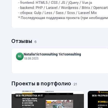
- frontend: HTML5 / CSS / JS / jQuery / Vue.js
- backend: PHP / Laravel / Wordpress / Bitrix / Opencart
- сборка: Gulp / Less / Sass / Scss / Laravel Mix
* Последующая поддержка проекта (при необходим
Отзывы
· 6
Natalia1ic1consulting 1ic1consulting
18.08.2025
Проекты в портфолио
· 21
ВЕБ-РАЗРАБОТКА И IT
ВЕБ-РАЗРАБО