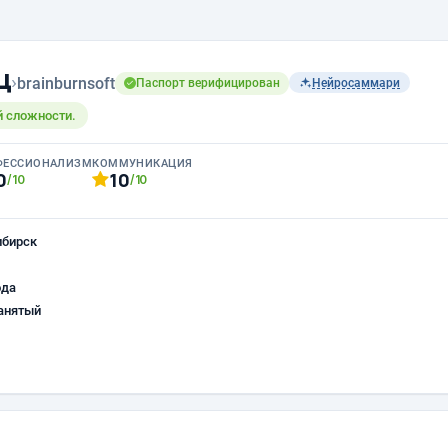
ц
›
brainburnsoft
Паспорт верифицирован
Нейросаммари
й сложности.
ФЕССИОНАЛИЗМ
КОММУНИКАЦИЯ
0
10
/10
/10
ибирск
ода
анятый