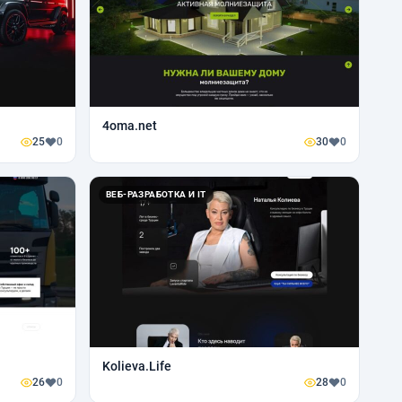
4oma.net
25
0
30
0
ВЕБ-РАЗРАБОТКА И IT
Kolieva.Life
26
0
28
0