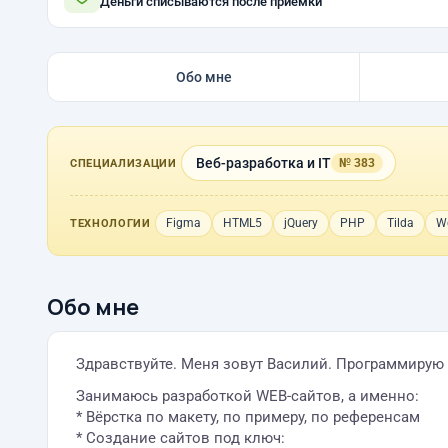
Деньги списываются после приёмки
Обо мне
Веб-разработка и IT
№ 383
СПЕЦИАЛИЗАЦИИ
Figma
HTML5
jQuery
PHP
Tilda
W
ТЕХНОЛОГИИ
Обо мне
Здравствуйте. Меня зовут Василий. Программирую 
Занимаюсь разработкой WEB-сайтов, а именно:
* Вёрстка по макету, по примеру, по референсам
* Создание сайтов под ключ: