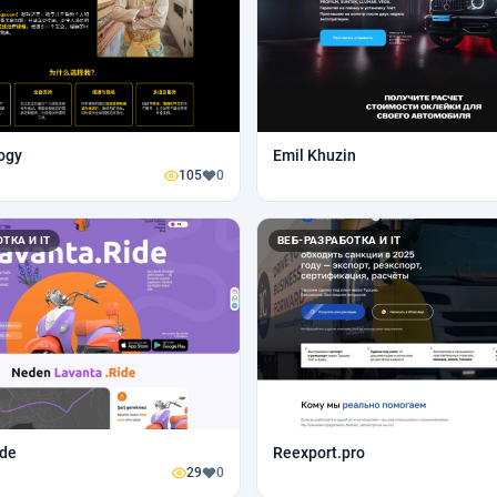
ogy
Emil Khuzin
105
0
ТКА И IT
ВЕБ-РАЗРАБОТКА И IT
ide
Reexport.pro
29
0