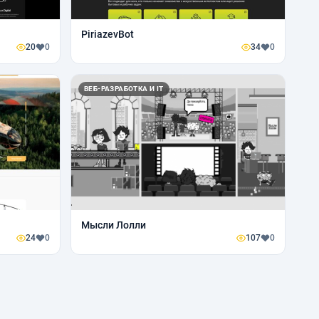
PiriazevBot
20
0
34
0
ВЕБ-РАЗРАБОТКА И IT
Мысли Лолли
24
0
107
0