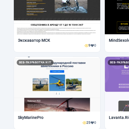
Экскаватор МСК
MindSexol
9
0
ВЕБ-РАЗРАБОТКА И IT
ВЕБ-РАЗРАБО
SkyMarinePro
Lavanta.R
25
0