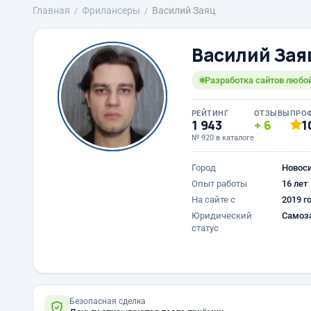
Главная
Фрилансеры
Василий Заяц
Василий Зая
Разработка сайтов любо
РЕЙТИНГ
ОТЗЫВЫ
ПРО
1 943
6
1
№ 920 в каталоге
Город
Новос
Опыт работы
16 лет
На сайте с
2019 г
Юридический
Самоз
статус
Безопасная сделка