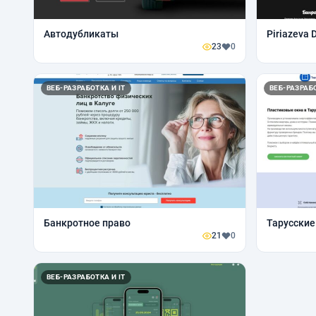
Автодубликаты
Piriazeva
23
0
ВЕБ-РАЗРАБОТКА И IT
ВЕБ-РАЗРАБО
Банкротное право
Тарусские
21
0
ВЕБ-РАЗРАБОТКА И IT