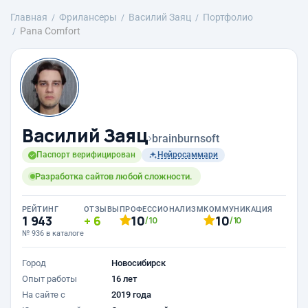
Главная
Фрилансеры
Василий Заяц
Портфолио
Pana Comfort
Василий Заяц
›
brainburnsoft
Паспорт верифицирован
Нейросаммари
Разработка сайтов любой сложности.
РЕЙТИНГ
ОТЗЫВЫ
ПРОФЕССИОНАЛИЗМ
КОММУНИКАЦИЯ
1 943
6
10
10
/10
/10
№ 936 в каталоге
Город
Новосибирск
Опыт работы
16 лет
На сайте с
2019 года