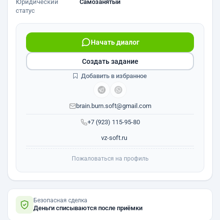
Юридический
Самозанятый
статус
Начать диалог
Создать задание
Добавить в избранное
brain.burn.soft@gmail.com
+7 (923) 115-95-80
vz-soft.ru
Пожаловаться на профиль
Безопасная сделка
Деньги списываются после приёмки