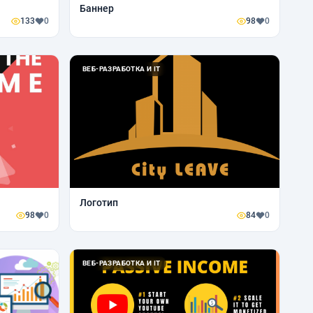
Баннер
133
0
98
0
ВЕБ-РАЗРАБОТКА И IT
Логотип
98
0
84
0
ВЕБ-РАЗРАБОТКА И IT