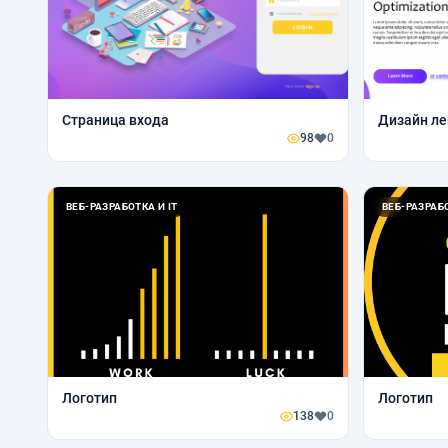
Страница входа
Дизайн лен
98
0
ВЕБ-РАЗРАБОТКА И IT
ВЕБ-РАЗРАБО
Логотип
Логотип
138
0