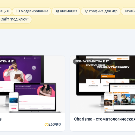
мация
3D моделирование
3д анимация
3д графика для игр
JavaSc
Сайт "под ключ"
ТКА И IT
ВЕБ-РАЗРАБОТКА И IT
s
Charisma - стоматологическа
260
0