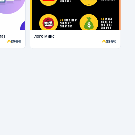
ma)
лого микс
89
0
88
0