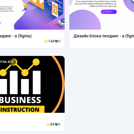
динг - а (figma)
Дизайн блока лендинг - а (fig
148
0
ТКА И IT
89
0