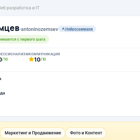
Веб-разработка и IT
мцев
›
antoninozemsev
Нейросаммари
чинается с первого шага
ФЕССИОНАЛИЗМ
КОММУНИКАЦИЯ
0
10
/10
/10
а
ода
Маркетинг и Продвижение
Фото и Контент