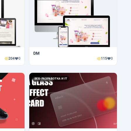
DM
204
0
115
0
ВЕБ-РАЗРАБОТКА И IT