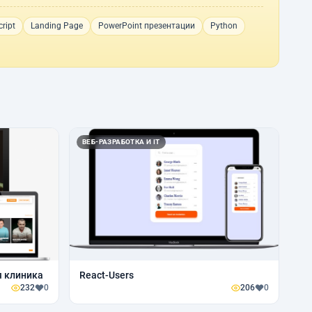
ript
Landing Page
PowerPoint презентации
Python
ВЕБ-РАЗРАБОТКА И IT
я клиника
React-Users
232
0
206
0