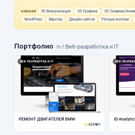
3D Визуализация
3D Графика
3D Графика/Ани
НАВЫКИ
WordPress
Верстка
Дизайн сайтов
Ретушь/коллаж
Портфолио
/ Веб-разработка и IT
· 51
ВЕБ-РАЗРАБОТКА И IT
ВЕБ-РАЗРАБО
РЕМОНТ ДВИГАТЕЛЕЙ BMW
ID Analytic
424
0