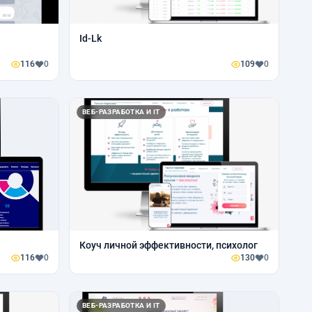
Id-Lk
116
0
109
0
ВЕБ-РАЗРАБОТКА И IT
Коуч личной эффективности, психолог
116
0
130
0
ВЕБ-РАЗРАБОТКА И IT