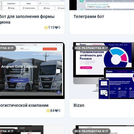
бот для заполнения формы
Телеграмм бот
циона
115
0
ТКА И IT
ВЕБ-РАЗРАБОТКА И IT
логистической компании
Bizan
84
0
ТКА И IT
ВЕБ-РАЗРАБОТКА И IT