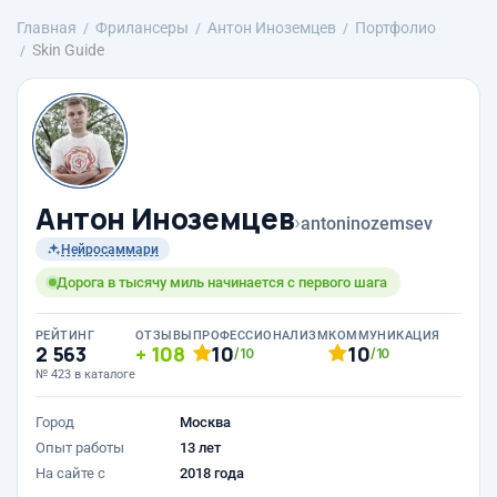
Главная
Фрилансеры
Антон Иноземцев
Портфолио
Skin Guide
Антон Иноземцев
›
antoninozemsev
Нейросаммари
Дорога в тысячу миль начинается с первого шага
РЕЙТИНГ
ОТЗЫВЫ
ПРОФЕССИОНАЛИЗМ
КОММУНИКАЦИЯ
2 563
108
10
10
/10
/10
№ 423 в каталоге
Город
Москва
Опыт работы
13 лет
На сайте с
2018 года