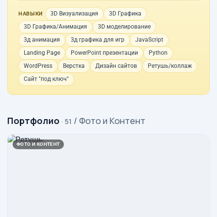
3D Визуализация
3D Графика
НАВЫКИ
3D Графика/Анимация
3D моделирование
3д анимация
3д графика для игр
JavaScript
Landing Page
PowerPoint презентации
Python
WordPress
Верстка
Дизайн сайтов
Ретушь/коллаж
Сайт "под ключ"
Портфолио
/ Фото и Контент
· 51
ФОТО И КОНТЕНТ