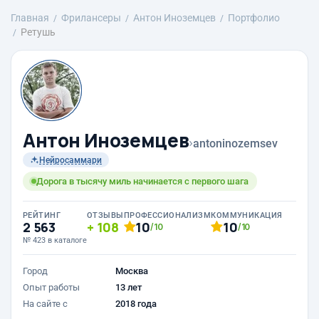
Главная
Фрилансеры
Антон Иноземцев
Портфолио
Ретушь
Антон Иноземцев
›
antoninozemsev
Нейросаммари
Дорога в тысячу миль начинается с первого шага
РЕЙТИНГ
ОТЗЫВЫ
ПРОФЕССИОНАЛИЗМ
КОММУНИКАЦИЯ
2 563
108
10
10
/10
/10
№ 423 в каталоге
Город
Москва
Опыт работы
13 лет
На сайте с
2018 года