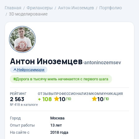
Главная
Фрилансеры
Антон Иноземцев
Портфолио
3D моделирование
Антон Иноземцев
›
antoninozemsev
Нейросаммари
Дорога в тысячу миль начинается с первого шага
РЕЙТИНГ
ОТЗЫВЫ
ПРОФЕССИОНАЛИЗМ
КОММУНИКАЦИЯ
2 563
108
10
10
/10
/10
№ 418 в каталоге
Город
Москва
Опыт работы
13 лет
На сайте с
2018 года