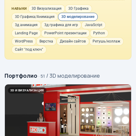
3D Визуализация
3D Графика
НАВЫКИ
3D Графика/Анимация
3D моделирование
3д анимация
3д графика для игр
JavaScript
Landing Page
PowerPoint презентации
Python
WordPress
Верстка
Дизайн сайтов
Ретушь/коллаж
Сайт "под ключ"
Портфолио
/ 3D моделирование
· 51
3D И ВИЗУАЛИЗАЦИЯ