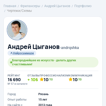
Главная
Фрилансеры
Андрей Цыганов
Портфолио
Чертежи/Схемы
Андрей Цыганов
›
andrqshka
Нейросаммари
Благороднейшее из искусств - делать других
счастливыми!
РЕЙТИНГ
ОТЗЫВЫ
ПРОФЕССИОНАЛИЗМ
КОММУНИКАЦИЯ
16 690
106
10
10
/10
/10
№ 57 в каталоге
Город
Рязань
Опыт работы
15 лет
На сайте с
2013 года