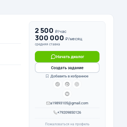
2 500
₽/час
300 000
₽/месяц
средняя ставка
Начать диалог
Создать задание
Добавить в избранное
a19893105@gmail.com
+79209850126
Пожаловаться на профиль