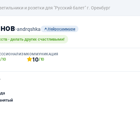
ветильники и розетки для "Русский балет" г. Оренбург
анов
›
andrqshka
Нейросаммари
ств - делать других счастливыми!
ЕССИОНАЛИЗМ
КОММУНИКАЦИЯ
0
10
/10
/10
ь
ода
анятый