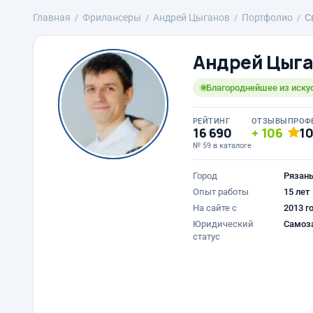
Главная
Фрилансеры
Андрей Цыганов
Портфолио
С
Андрей Цыг
Благороднейшее из искус
РЕЙТИНГ
ОТЗЫВЫ
ПРОФ
16 690
106
1
№ 59 в каталоге
Город
Рязан
Опыт работы
15 лет
На сайте с
2013 г
Юридический
Самоз
статус