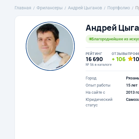
Главная
Фрилансеры
Андрей Цыганов
Портфолио
П
Андрей Цыг
Благороднейшее из искус
РЕЙТИНГ
ОТЗЫВЫ
ПРОФ
16 690
106
1
№ 56 в каталоге
Город
Рязан
Опыт работы
15 лет
На сайте с
2013 г
Юридический
Самоз
статус