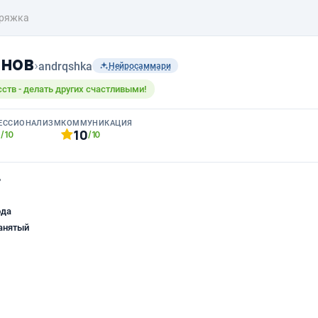
ряжка
анов
›
andrqshka
Нейросаммари
ств - делать других счастливыми!
ЕССИОНАЛИЗМ
КОММУНИКАЦИЯ
0
10
/10
/10
ь
ода
анятый