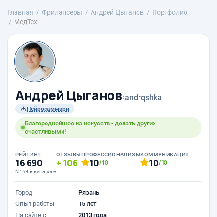
Главная
Фрилансеры
Андрей Цыганов
Портфолио
МедТех
Андрей Цыганов
›
andrqshka
Нейросаммари
Благороднейшее из искусств - делать других
счастливыми!
РЕЙТИНГ
ОТЗЫВЫ
ПРОФЕССИОНАЛИЗМ
КОММУНИКАЦИЯ
16 690
106
10
10
/10
/10
№ 59 в каталоге
Город
Рязань
Опыт работы
15 лет
На сайте с
2013 года