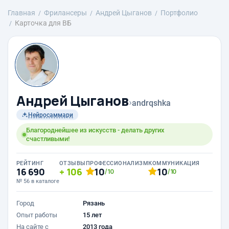
Главная
Фрилансеры
Андрей Цыганов
Портфолио
Карточка для ВБ
Андрей Цыганов
›
andrqshka
Нейросаммари
Благороднейшее из искусств - делать других
счастливыми!
РЕЙТИНГ
ОТЗЫВЫ
ПРОФЕССИОНАЛИЗМ
КОММУНИКАЦИЯ
16 690
106
10
10
/10
/10
№ 56 в каталоге
Город
Рязань
Опыт работы
15 лет
На сайте с
2013 года