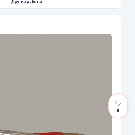
Другие работы
♡
0