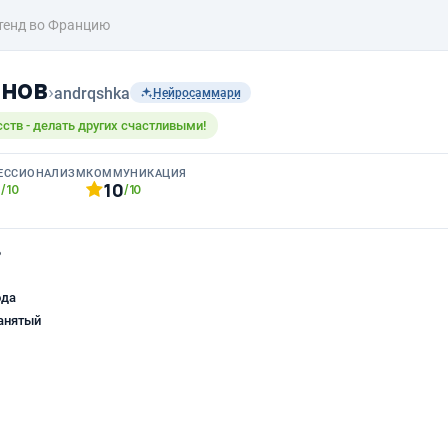
тенд во Францию
анов
›
andrqshka
Нейросаммари
ств - делать других счастливыми!
ЕССИОНАЛИЗМ
КОММУНИКАЦИЯ
0
10
/10
/10
ь
ода
анятый