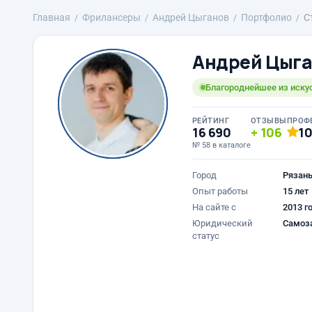
Главная
Фрилансеры
Андрей Цыганов
Портфолио
С
Андрей Цыг
Благороднейшее из искус
РЕЙТИНГ
ОТЗЫВЫ
ПРОФ
16 690
106
1
№ 58 в каталоге
Город
Рязан
Опыт работы
15 лет
На сайте с
2013 г
Юридический
Самоз
статус