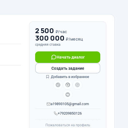
2 500
₽/час
300 000
₽/месяц
средняя ставка
Начать диалог
Создать задание
Добавить в избранное
a19893105@gmail.com
+79209850126
Пожаловаться на профиль