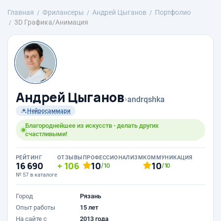
Главная
Фрилансеры
Андрей Цыганов
Портфолио
3D Графика/Анимация
Андрей Цыганов
›
andrqshka
Нейросаммари
Благороднейшее из искусств - делать других
счастливыми!
РЕЙТИНГ
ОТЗЫВЫ
ПРОФЕССИОНАЛИЗМ
КОММУНИКАЦИЯ
16 690
106
10
10
/10
/10
№ 57 в каталоге
Город
Рязань
Опыт работы
15 лет
На сайте с
2013 года