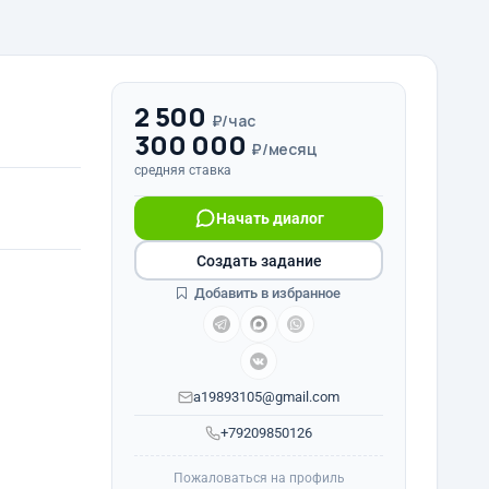
2 500
₽/час
300 000
₽/месяц
средняя ставка
Начать диалог
Создать задание
Добавить в избранное
a19893105@gmail.com
+79209850126
Пожаловаться на профиль