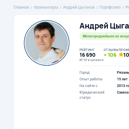
Главная
Фрилансеры
Андрей Цыганов
Портфолио
Р
Андрей Цыг
Благороднейшее из искус
РЕЙТИНГ
ОТЗЫВЫ
ПРОФ
16 690
106
1
№ 59 в каталоге
Город
Рязан
Опыт работы
15 лет
На сайте с
2013 г
Юридический
Самоз
статус