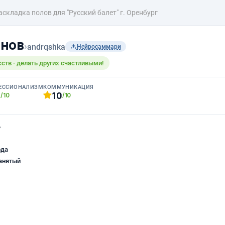
аскладка полов для "Русский балет" г. Оренбург
анов
›
andrqshka
Нейросаммари
ств - делать других счастливыми!
ЕССИОНАЛИЗМ
КОММУНИКАЦИЯ
0
10
/10
/10
ь
ода
анятый